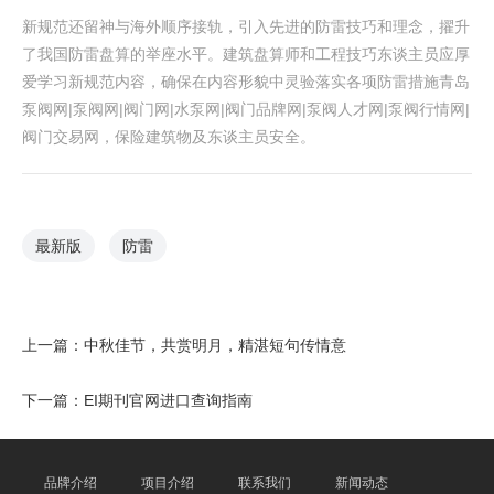
新规范还留神与海外顺序接轨，引入先进的防雷技巧和理念，擢升
了我国防雷盘算的举座水平。建筑盘算师和工程技巧东谈主员应厚
爱学习新规范内容，确保在内容形貌中灵验落实各项防雷措施 青岛
泵阀网|泵阀网|阀门网|水泵网|阀门品牌网|泵阀人才网|泵阀行情网|
阀门交易网，保险建筑物及东谈主员安全。
最新版
防雷
上一篇：
中秋佳节，共赏明月，精湛短句传情意
下一篇：
EI期刊官网进口查询指南
品牌介绍
项目介绍
联系我们
新闻动态