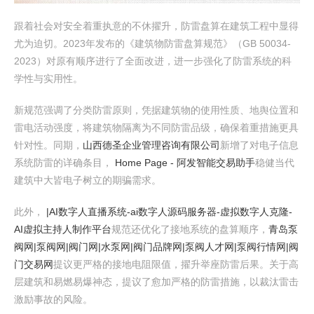
跟着社会对安全着重执意的不休擢升，防雷盘算在建筑工程中显得
尤为迫切。2023年发布的《建筑物防雷盘算规范》（GB 50034-
2023）对原有顺序进行了全面改进，进一步强化了防雷系统的科
学性与实用性。
新规范强调了分类防雷原则，凭据建筑物的使用性质、地舆位置和
雷电活动强度，将建筑物隔离为不同防雷品级，确保着重措施更具
针对性。同期，
山西德圣企业管理咨询有限公司
新增了对电子信息
系统防雷的详确条目，
Home Page - 阿发智能交易助手
稳健当代
建筑中大皆电子树立的期骗需求。
此外，
|AI数字人直播系统-ai数字人源码服务器-虚拟数字人克隆-
AI虚拟主持人制作平台
规范还优化了接地系统的盘算顺序，
青岛泵
阀网|泵阀网|阀门网|水泵网|阀门品牌网|泵阀人才网|泵阀行情网|阀
门交易网
提议更严格的接地电阻限值，擢升举座防雷后果。关于高
层建筑和易燃易爆神态，提议了愈加严格的防雷措施，以裁汰雷击
激励事故的风险。